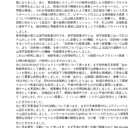
能になりました。次に、電気推進とスイングバイの使用を想定した小惑星サンプルリタ
ての研究をおこないました。前述の方法で構築された探査シーケンスをベースに、シー
問題を構成し、それを非線形計画法に組み替えた上で逐次二次計画法で解くという方法
リターンミッション関連の研究と併行して、ピギーバック打上による地球接近小惑星（
についての研究をおこないました。これは静止衛星打上ミッションに相乗りし、装着し
惑星に向かうという設定の「最小規模の惑星間ミッション」です。打上日時、出発軌道
た条件下でも、脱出時刻と増速度方向を適切に設定することで小惑星にフライバイする
しました。
研究対象の第三は深宇宙探査OTVです。深宇宙探査OTVとは、深宇宙探査において打
テムのことです。深宇宙探査ミッションに必要な２つの機能、すなわち「目的地への移
するシステムを分けることにより、「目的地での探査活動」を担う探査機については探
り、また「目的地への移動」を担うOTVについてはシリーズ化による設計の成熟やコ
は深宇宙探査OTVへの機能・性能要求を明らかにしました。
これらの研究に加えて、他研究者との共同研究として「小惑星マルチフライバイ探査「小
L2間の軌道設計」の研究にもたずさわりました。
次にJAXA/ISASのプロジェクトへの寄与について述べます。まず赤外線天文衛星「あ
制御系担当として参加しました。「あかり」の初期運用では搭載された２つの太陽セン
ントが発生しましたが、その状況下で観測態勢を確立し、姿勢系を再構築して安全な運
おいて重要な役割を果たしました。その後「あかり」は順調に観測を続け、無事フルミ
SELENEについては、旧NASDA在籍時より縮小したとはいえ、軌道計画担当として
リカバリー軌道の設計を担当しました。平成19年度の打ち上げ以降は運用にも参加し
画チームを実質的に率い、探査機を予定どおり月周回軌道に投入しました。またPLANE
担当として参加し、詳細設計を完了、開発が進捗中です。さらに平成19年度に発足し
て「はやぶさ2」のミッション提案に、ミッション解析・システム設計担当として参加
にたずさわりました。
次に理工学委員会下のWG活動について述べます。まず小天体探査WGにコアメンバー
ム設計を担当しました。またJASMINE WGは国立天文台主導のWGですがJAXA/IS
テム設計を担当しました。ソーラーセイルWGではH2Aピギーバック打上げにより惑星
運用を目指すソーラーセイル小型実験機の開発を担当、その後「小型ソーラーセイル実
行にたずさわりました。
次に学会運営・活動について述べます。まず平成17年度に京都で開催された"6th IAA International 