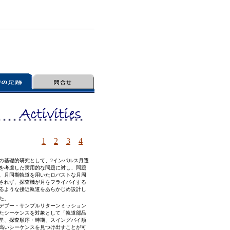
1
2
3
4
の基礎的研究として、2インパルス月遷
を考慮した実用的な問題に対し、問題
、月同期軌道を用いたロバストな月周
されず、探査機が月をフライバイする
るような接近軌道をあらかじめ設計し
た。
デブー・サンプルリターンミッション
たシーケンスを対象として「軌道部品
星、探査順序・時期、スイングバイ順
高いシーケンスを見つけ出すことが可