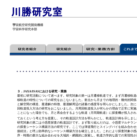
宇
宙航空研究開発機構
宇宙科学研究本部
３．JAXA/ISASにおける研究・業務
最初に研究活動について述べます。研究対象の第一は月遷移軌道です。まず月遷移軌道
移軌道の特性についての研究をおこないました。射点から月までの地理的・幾何的関係
と解空間の構造、最適解の特徴、最適解周辺の諸量の感度等を明らかにしました。次に
回軌道投入方法の研究をおこないました。月周回軌道投入が何らかの理由で正常に実施
ことになった場合でも、月と再会合するような軌道（月同期軌道）に探査機が投入され
ておくという考え方を提案し、その軌道設計方法を明らかにし、軌道設計例を示しまし
研究対象の第二は小惑星探査の軌道設計です。まず取り組んだのは、小惑星マルチラン
の探査シーケンス構築方法の研究です。ここでは弾道飛行とスイングバイを組み合わせ
接続法」と呼ぶ効率的なシーケンス構築方法を確立しました。これにより探査対象小惑
序・時期の膨大な組み合わせを大域的・網羅的に探索し、軌道力学的な面での実現性が