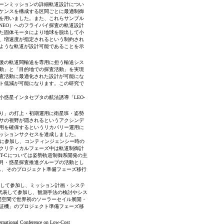
ーンミッションの詳細軌道設計につい
ケンスを構成する区間ごとに最適制御
を用いました。また、これらサンプル
NEO）へのフライバイ探査の軌道設計
た固体モータにより地球を脱出して小
、増速度が指定されるという制約され
ような軌道が設計可能であることを示
上後の軌道間輸送を専用に担う輸送シス
動」と「目的地での探査活動」を実現
査活動に最適化された設計が可能にな
スト低減が可能になります。この研究で
惑星インタセプタの航法誘導「LEO-
かり」の打上・初期運用に衛星班・姿勢
サの視野が隠されるというアクシンデ
用を確保するというリカバリー運用に
ッションサクセスを達成しました。
開発に参加し、コンティンジェンシー時の
、クリティカルフェーズ中は軌道制御計
T-Cについては姿勢軌道制御系開発の主
た月・惑星探査推進グループの活動とし
し、そのプロジェクト準備フェーズ移行
として参加し、ミッション計画・システ
ASを代表して参加し、観測手法の検討やシス
間空間で世界初のソーラーセイル展開・
証機」のプロジェクト準備フェーズ移
Conference on Low-Cost